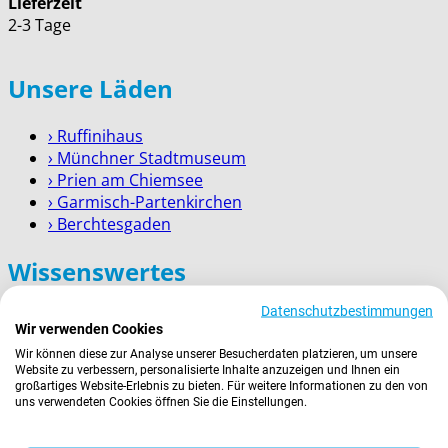
Lieferzeit
2-3 Tage
Unsere Läden
› Ruffinihaus
› Münchner Stadtmuseum
› Prien am Chiemsee
› Garmisch-Partenkirchen
› Berchtesgaden
Wissenswertes
Datenschutzbestimmungen
Zahlung
Wir verwenden Cookies
Versand
Wir können diese zur Analyse unserer Besucherdaten platzieren, um unsere
Kontakt
Website zu verbessern, personalisierte Inhalte anzuzeigen und Ihnen ein
Service für Firmenkunden
großartiges Website-Erlebnis zu bieten. Für weitere Informationen zu den von
uns verwendeten Cookies öffnen Sie die Einstellungen.
Rechtliches