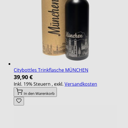
Citybottles Trinkflasche MÜNCHEN
39,90 €
Inkl. 19% Steuern
,
exkl.
Versandkosten
In den Warenkorb