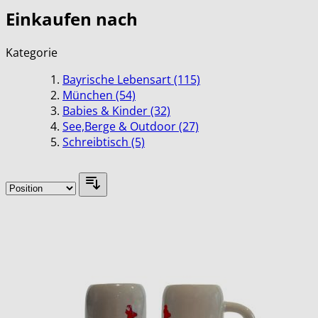
Einkaufen nach
Kategorie
Bayrische Lebensart
(115)
München
(54)
Babies & Kinder
(32)
See,Berge & Outdoor
(27)
Schreibtisch
(5)