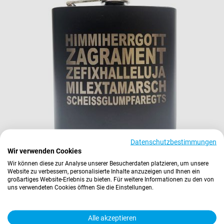
Datenschutzbestimmungen
Wir verwenden Cookies
Edelstahl Flachmann HIMMIHERRGOTT ZEFIX
Wir können diese zur Analyse unserer Besucherdaten platzieren, um unsere
17,90 €
Website zu verbessern, personalisierte Inhalte anzuzeigen und Ihnen ein
großartiges Website-Erlebnis zu bieten. Für weitere Informationen zu den von
Inkl. 19% Steuern
,
exkl.
Versandkosten
uns verwendeten Cookies öffnen Sie die Einstellungen.
In den Warenkorb
Alle akzeptieren