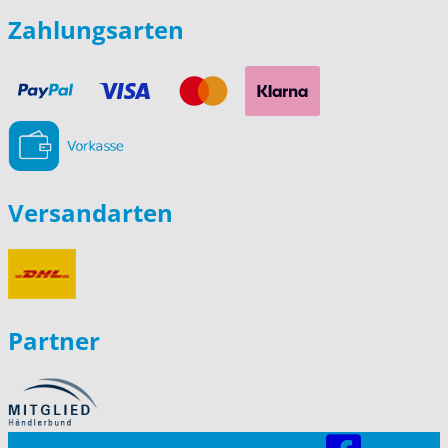
Mail-
Adresse
Zahlungsarten
Versandarten
Partner