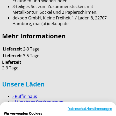
Erkunden und Wiederfinden.
3-teiliges Set zum Zusammenstecken, mit
Metallkontur, Sockel und 2 Papierschirmen.
dekoop GmbH, Kleine Freiheit 1 / Laden 8, 22767
Hamburg, mail(at)dekoop.de
Mehr Informationen
Lieferzeit
2-3 Tage
Lieferzeit
3-5 Tage
Lieferzeit
2-3 Tage
Unsere Läden
› Ruffinihaus
› Münchner Stadtmuseum
› Prien am Chiemsee
Datenschutzbestimmungen
› Garmisch-Partenkirchen
Wir verwenden Cookies