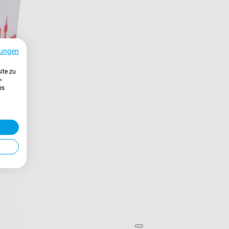
ungen
ite zu
-
es