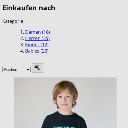
Einkaufen nach
Kategorie
Damen
(16)
Herren
(35)
Kinder
(12)
Babies
(23)