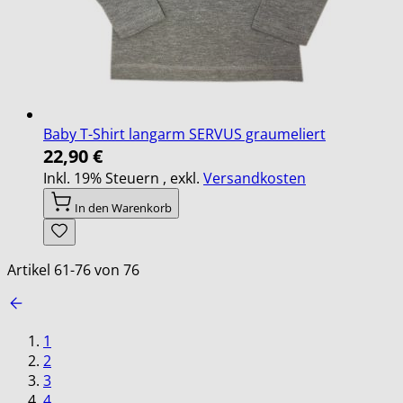
Baby T-Shirt langarm SERVUS graumeliert
22,90 €
Inkl. 19% Steuern
,
exkl.
Versandkosten
In den Warenkorb
Artikel
61
-
76
von
76
1
2
3
4