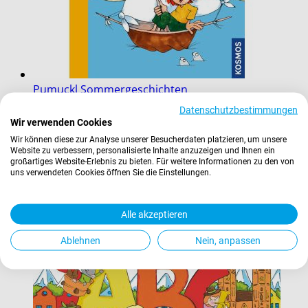
Pumuckl Sommergeschichten
18,00 €
Datenschutzbestimmungen
Inkl. 7% Steuern
,
exkl.
Versandkosten
Wir verwenden Cookies
Wir können diese zur Analyse unserer Besucherdaten platzieren, um unsere
In den Warenkorb
Website zu verbessern, personalisierte Inhalte anzuzeigen und Ihnen ein
großartiges Website-Erlebnis zu bieten. Für weitere Informationen zu den von
uns verwendeten Cookies öffnen Sie die Einstellungen.
Alle akzeptieren
Ablehnen
Nein, anpassen