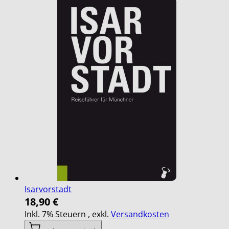
Isarvorstadt
18,90 €
Inkl. 7% Steuern
,
exkl.
Versandkosten