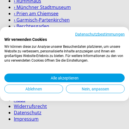
› Ruffinihaus
› Münchner Stadtmuseum
› Prien am Chiemsee
› Garmisch-Partenkirchen
› Berchtesgaden
Datenschutzbestimmungen
Wissenswertes
Wir verwenden Cookies
Wir können diese zur Analyse unserer Besucherdaten platzieren, um unsere
Website zu verbessern, personalisierte Inhalte anzuzeigen und Ihnen ein
Zahlung
großartiges Website-Erlebnis zu bieten. Für weitere Informationen zu den von
Versand
uns verwendeten Cookies öffnen Sie die Einstellungen.
Kontakt
Service für Firmenkunden
Alle akzeptieren
Rechtliches
Ablehnen
Nein, anpassen
AGBs
Widerrufsrecht
Datenschutz
Impressum