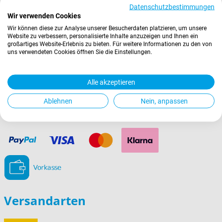
AGBs
Datenschutzbestimmungen
Widerrufsrecht
Wir verwenden Cookies
Datenschutz
Wir können diese zur Analyse unserer Besucherdaten platzieren, um unsere
Website zu verbessern, personalisierte Inhalte anzuzeigen und Ihnen ein
Impressum
großartiges Website-Erlebnis zu bieten. Für weitere Informationen zu den von
uns verwendeten Cookies öffnen Sie die Einstellungen.
Newsletter abonnieren
Alle akzeptieren
E-
Abonnieren
Mail-
Ablehnen
Nein, anpassen
Adresse
Zahlungsarten
Versandarten